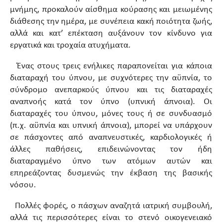
μνήμης, προκαλούν αίσθημα κούρασης και μειωμένης
διάθεσης την ημέρα, με συνέπεια κακή ποιότητα ζωής,
αλλά και κατ’ επέκταση αυξάνουν τον κίνδυνο για
εργατικά και τροχαία ατυχήματα.
Ένας στους τρεις ενήλικες παραπονείται για κάποια
διαταραχή του ύπνου, με συχνότερες την αϋπνία, το
σύνδρομο ανεπαρκούς ύπνου και τις διαταραχές
αναπνοής κατά τον ύπνο (υπνική άπνοια). Οι
διαταραχές του ύπνου, μόνες τους ή σε συνδυασμό
(π.χ. αϋπνία και υπνική άπνοια), μπορεί να υπάρχουν
σε πάσχοντες από αναπνευστικές, καρδιολογικές ή
άλλες παθήσεις, επιδεινώνοντας τον ήδη
διαταραγμένο ύπνο των ατόμων αυτών και
επηρεάζοντας δυσμενώς την έκβαση της βασικής
νόσου.
Πολλές φορές, ο πάσχων αναζητά ιατρική συμβουλή,
αλλά τις περισσότερες είναι το στενό οικογενειακό