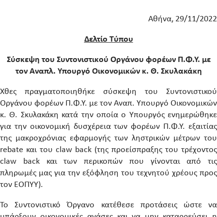
Αθήνα, 29/11/2022
Δελτίο Τύπου
Σύσκεψη του Συντονιστικού Οργάνου φορέων Π.Φ.Υ. με
τον Αναπλ. Υπουργό Οικονομικών κ. Θ. Σκυλακάκη
Χθες πραγματοποιηθήκε σύσκεψη του Συντονιστικού
Οργάνου φορέων Π.Φ.Υ. με τον Αναπ. Υπουργό Οικονομικών
κ. Θ. Σκυλακάκη κατά την οποία ο Υπουργός ενημερώθηκε
για την οικονομική δυσχέρεια των φορέων Π.Φ.Υ. εξαιτίας
της μακροχρόνιας εφαρμογής των ληστρικών μέτρων του
rebate και του claw back (της προείσπραξης του τρέχοντος
claw back και των περικοπών που γίνονται από τις
πληρωμές μας για την εξόφληση του τεχνητού χρέους προς
τον ΕΟΠΥΥ).
Το Συντονιστικό Όργανο κατέθεσε προτάσεις ώστε να
υπάρξουν οικονομικές ανάσες και να μην καταρρεύσει η