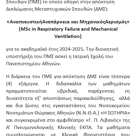
Σπουδών (ΠΜΣ) το οποίο οδηγεί στην απόκτηση
Διπλώματος Μεταπτυχιακών Σπουδών (ΔΜΣ):
«
Αναπνευστική
Ανεπάρκεια
και
Μηχανικός
Αερισμός
»
(MSc in Respiratory Failure and Mechanical
Ventilation)
για το ακαδημαϊκό έτος 2024-2025
.
Την διοικητική
υποστήριξη του ΠΜΣ ασκεί η Ιατρική Σχολή του
Πανεπιστημίου Αθηνών.
Η διάρκεια του ΠΜΣ για απόκτηση ΔΜΣ είναι τέσσερα
(4) εξάμηνα. Η διδασκαλία των μαθημάτων
πραγματοποιείται υβριδικά, παρέχοντας τη
δυνατότητα εξ’ αποστάσεως παρακολούθησης, αλλά
και δια ζώσης στις εγκαταστάσεις του Νοσοκομείου
Νοσημάτων Θώρακος Αθηνών (Ν.Ν.Θ.Α.) «Η ΣΩΤΗΡΙΑ»
και συγκεκριμένα στο αμφιθέατρο «Γ. Π. Λιβανός» της
Α’ Πνευμονολογικής Κλινικής ΕΚΠΑ. Τα μαθήματα
συμπληρώνονται με Κλινικά Φροντιστήρια που