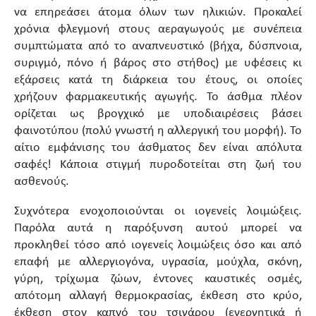
να επηρεάσει άτομα όλων των ηλικιών. Προκαλεί
χρόνια φλεγμονή στους αεραγωγούς με συνέπεια
συμπτώματα από το αναπνευστικό (βήχα, δύσπνοια,
συριγμό, πόνο ή βάρος στο στήθος) με υφέσεις κι
εξάρσεις κατά τη διάρκεια του έτους, οι οποίες
χρήζουν φαρμακευτικής αγωγής. Το άσθμα πλέον
ορίζεται ως βρογχικό με υποδιαιρέσεις βάσει
φαινοτύπου (πολύ γνωστή η αλλεργική του μορφή). Το
αίτιο εμφάνισης του άσθματος δεν είναι απόλυτα
σαφές! Κάποια στιγμή πυροδοτείται στη ζωή του
ασθενούς.
Συχνότερα ενοχοποιούνται οι ιογενείς λοιμώξεις.
Παρόλα αυτά η παρόξυνση αυτού μπορεί να
προκληθεί τόσο από ιογενείς λοιμώξεις όσο και από
επαφή με αλλεργιογόνα, υγρασία, μούχλα, σκόνη,
γύρη, τρίχωμα ζώων, έντονες καυστικές οσμές,
απότομη αλλαγή θερμοκρασίας, έκθεση στο κρύο,
έκθεση στον καπνό του τσιγάρου (ενεργητικά ή